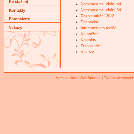
Ke stažení
Nominace na utkání 4tř.
Nominace na utkání 3tř.
Kontakty
Rozpis utkání 2018
Fotogalerie
Docházka
Vzkazy
Informace pro rodiče
Ke stažení
Kontakty
Fotogalerie
Vzkazy
Administrace WebSnadno
|
Tvorba webových