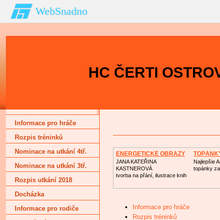
WebSnadno
HC ČERTI OSTROV
Informace pro hráče
Rozpis tréninků
Nominace na utkání 4tř.
ENERGETICKÉ OBRAZY
TOPÁNK
JANA KATEŘINA
Najlepšie 
Nominace na utkání 3tř.
KASTNEROVÁ
topánky za
tvorba na přání, ilustrace knih
Rozpis utkání 2018
Docházka
Informace pro hráče
Informace pro rodiče
Rozpis tréninků