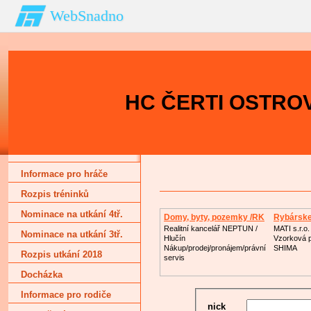
WebSnadno
HC ČERTI OSTROV
Informace pro hráče
Rozpis tréninků
Nominace na utkání 4tř.
Domy, byty, pozemky /RK
Rybárske
Realitní kancelář NEPTUN /
MATI s.r.o
Nominace na utkání 3tř.
Hlučín
Vzorková 
Nákup/prodej/pronájem/právní
SHIMA
Rozpis utkání 2018
servis
Docházka
Informace pro rodiče
nick