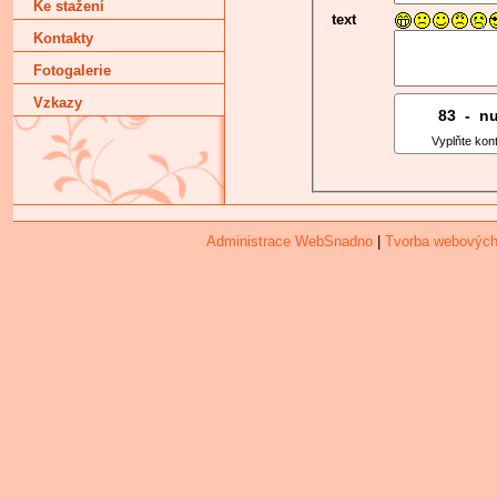
Ke stažení
text
Kontakty
Fotogalerie
Vzkazy
83
8
-
4
n
Vyplňte kon
Administrace WebSnadno
|
Tvorba webových