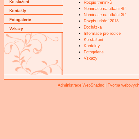
Ke stažení
Rozpis tréninků
Nominace na utkání 4tř.
Kontakty
Nominace na utkání 3tř.
Fotogalerie
Rozpis utkání 2018
Docházka
Vzkazy
Informace pro rodiče
Ke stažení
Kontakty
Fotogalerie
Vzkazy
Administrace WebSnadno
|
Tvorba webových