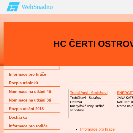
WebSnadno
HC ČERTI OSTROV
Informace pro hráče
Rozpis tréninků
Nominace na utkání 4tř.
Truhlářství - Stolařství
ENERGE
Truhlářství - Stolařství
JANA KAT
Nominace na utkání 3tř.
Ostrava
KASTNER
Kuchyňské linky, skříně,
tvorba na p
Rozpis utkání 2018
schodiště
Docházka
Informace pro rodiče
Informace pro hráče